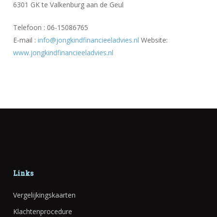
6301 GK te Valkenburg aan de Geul
Telefoon : 06-15086765
E-mail :
info@jongkindfinancieeladvies.nl
Website:
www.jongkindfinancieeladvies.nl
Links
Vergelijkingskaarten
Klachtenprocedure