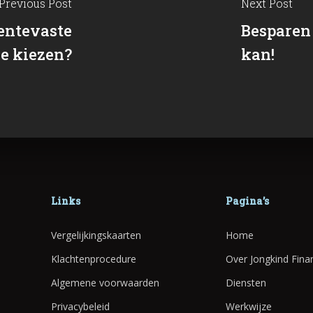
Previous Post
Next Post
entevaste
Besparen
je kiezen?
kan!
Links
Pagina’s
Vergelijkingskaarten
Home
Klachtenprocedure
Over Jongkind Finan
Algemene voorwaarden
Diensten
Privacybeleid
Werkwijze